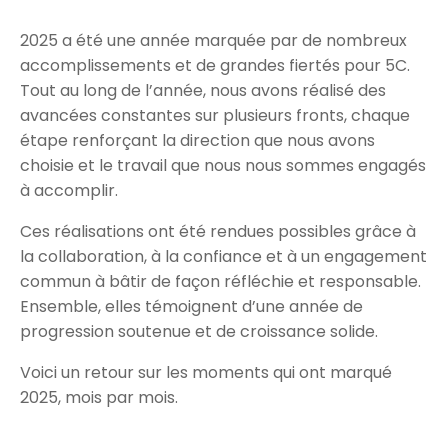
Juin – De la vision à l’expansion
mondiale
2025 a été une année marquée par de nombreux
Juillet – Capital et capacité
accomplissements et de grandes fiertés pour 5C.
Août – Mobilisation de la communauté
Tout au long de l’année, nous avons réalisé des
Septembre – L’IA souveraine au premier
avancées constantes sur plusieurs fronts, chaque
plan
étape renforçant la direction que nous avons
choisie et le travail que nous nous sommes engagés
Octobre – En route vers Memphis
à accomplir.
Novembre – Validation mondiale à
Supercomputing
Ces réalisations ont été rendues possibles grâce à
Regard vers l’avenir : un avenir mondial
la collaboration, à la confiance et à un engagement
de l’IA, bâti au Canada
commun à bâtir de façon réfléchie et responsable.
Ensemble, elles témoignent d’une année de
progression soutenue et de croissance solide.
Voici un retour sur les moments qui ont marqué
2025, mois par mois.