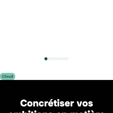
plusieurs fronts, chaque étape renforçant la
direction que nous avons choisie et le travail
que nous nous sommes engagés à accomplir.
En savoir plus
Cloud
Concrétiser vos