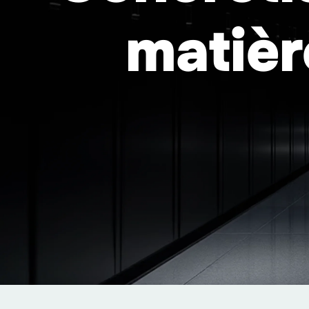
matièr