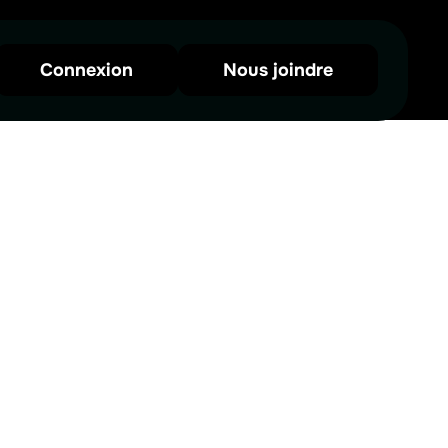
Connexion
Nous joindre