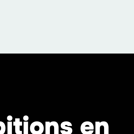
itions en