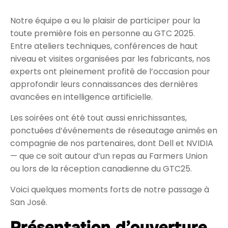
5@7 AI Pioneers
Déjeuner exécutif sur l’IA
Notre équipe a eu le plaisir de participer pour la
Création de nouveau contenu
toute première fois en personne au GTC 2025.
Entre ateliers techniques, conférences de haut
niveau et visites organisées par les fabricants, nos
experts ont pleinement profité de l’occasion pour
approfondir leurs connaissances des dernières
avancées en intelligence artificielle.
Les soirées ont été tout aussi enrichissantes,
ponctuées d’événements de réseautage animés en
compagnie de nos partenaires, dont Dell et NVIDIA
— que ce soit autour d’un repas au Farmers Union
ou lors de la réception canadienne du GTC25.
Voici quelques moments forts de notre passage à
San José.
Présentation d’ouverture