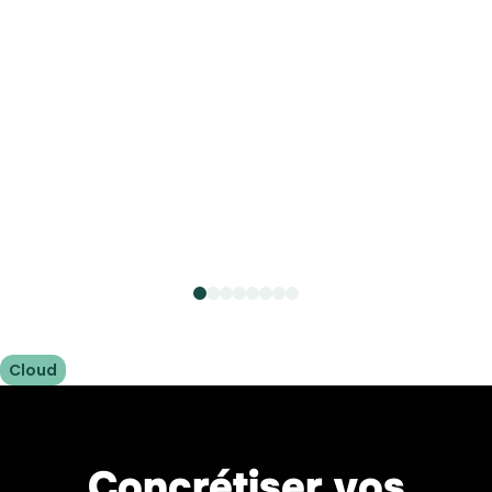
fiertés pour 5C. Tout au long de l’année, nous
avons réalisé des avancées constantes sur
plusieurs fronts, chaque étape renforçant la
direction que nous avons choisie et le travail
que nous nous sommes engagés à accomplir.
En savoir plus
Cloud
Concrétiser vos