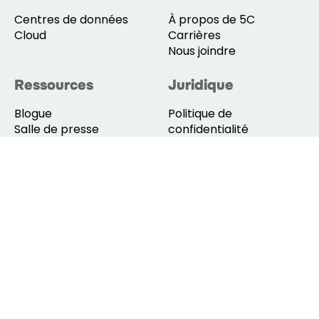
Centres de données
À propos de 5C
Cloud
Carrières
Nous joindre
Ressources
Juridique
Blogue
Politique de
Salle de presse
confidentialité
Évènements
Politique de cookies
Guide de marque
Conditions d'utilisation
Politique d'utilisation
acceptable
© 2026 5C AI Group Inc. Tous droits réservés.