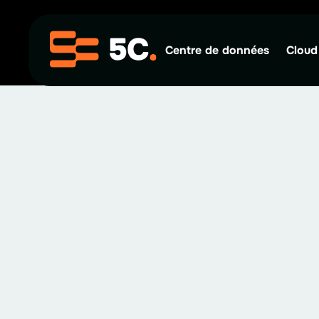
Centre de données
Cloud
Retourner au blogue
Cloud
6 décembre 2024
6
min de lecture